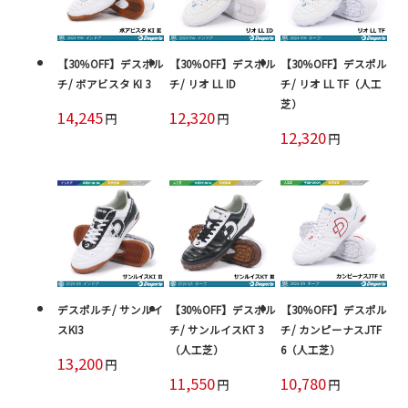
【30％OFF】デスポル
【30％OFF】デスポル
【30％OFF】デスポル
チ/ ボアビスタ KI 3
チ/ リオ LL ID
チ/ リオ LL TF（人工
芝）
14,245
12,320
円
円
12,320
円
デスポルチ/ サンルイ
【30％OFF】デスポル
【30％OFF】デスポル
スKI3
チ/ サンルイスKT 3
チ/ カンピーナスJTF
（人工芝）
6（人工芝）
13,200
円
11,550
10,780
円
円