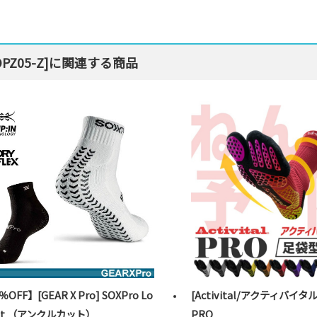
Z05-Z]に関連する商品
％OFF】[GEAR X Pro] SOXPro Lo
[Activital/アクティバイタル ] 
Cut （アンクルカット）
PRO