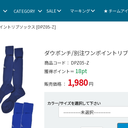
SALE
マーキング
★ チームア
D
CATEGORY
ントリブソックス [DPZ05-Z]
ダウポンチ/別注ワンポイントリブソッ
商品コード：
DPZ05-Z
18pt
獲得ポイント＝
1,980
販売価格 ：
円
カラー/サイズを選択して下さい