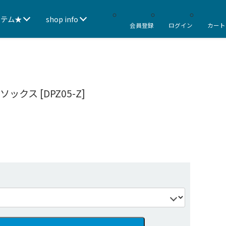
イテム★
shop info
会員登録
ログイン
カート
クス [DPZ05-Z]