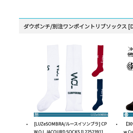
ダウポンチ/別注ワンポイントリブソックス [DP
[LUZeSOMBRA/ルースイソンブラ] CP
【30
W.O.L JACQURD SOCKS [L2252391]
w 