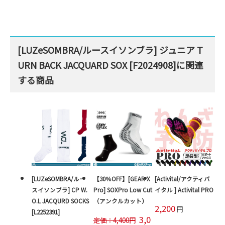
[LUZeSOMBRA/ルースイソンブラ] ジュニア T
URN BACK JACQUARD SOX [F2024908]に関連
する商品
[LUZeSOMBRA/ルー
【30％OFF】[GEAR X
[Activital/アクティバ
スイソンブラ] CP W.
Pro] SOXPro Low Cut
イタル ] Activital PRO
O.L JACQURD SOCKS
（アンクルカット）
2,200
円
[L2252391]
3,0
定価：4,400円