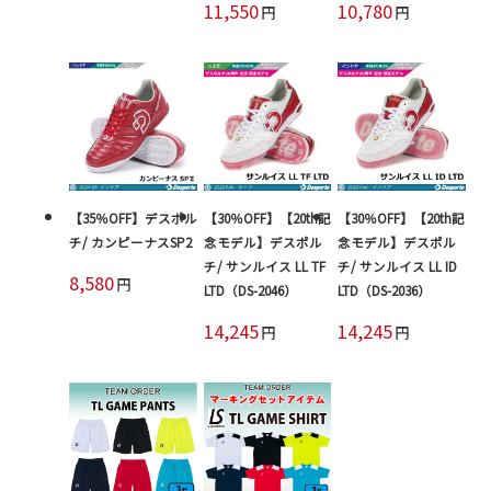
11,550
10,780
円
円
【35％OFF】デスポル
【30％OFF】【20th記
【30％OFF】【20th記
チ/ カンピーナスSP2
念モデル】デスポル
念モデル】デスポル
チ/ サンルイス LL TF
チ/ サンルイス LL ID
8,580
円
LTD（DS-2046）
LTD（DS-2036）
14,245
14,245
円
円