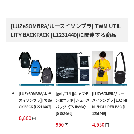
[LUZeSOMBRA/ルースイソンブラ] TWM UTIL
LITY BACKPACK [L1231440]に関連する商品
[LUZeSOMBRA/ルー
[gol./ゴル][キャプテ
[LUZeSOMBRA/ルー
スイソンブラ] PX BA
ン翼コラボ] シューズ
スイソンブラ] LUZ MI
CK PACK [L2211440]
バッグ〈TSUBASA〉
NI SHOULDER BAG [L
[G982-576]
1251449]
8,800
円
990
4,950
円
円