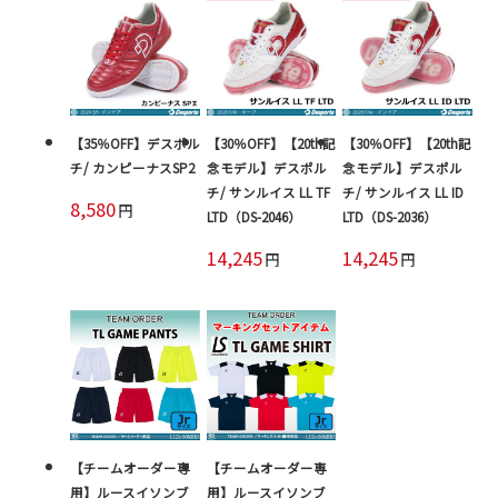
【35％OFF】デスポル
【30％OFF】【20th記
【30％OFF】【20th記
チ/ カンピーナスSP2
念モデル】デスポル
念モデル】デスポル
チ/ サンルイス LL TF
チ/ サンルイス LL ID
8,580
円
LTD（DS-2046）
LTD（DS-2036）
14,245
14,245
円
円
【チームオーダー専
【チームオーダー専
用】ルースイソンブ
用】ルースイソンブ