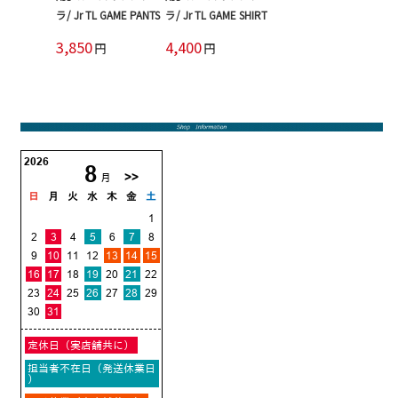
ラ/ Jr TL GAME PANTS
ラ/ Jr TL GAME SHIRT
3,850
4,400
円
円