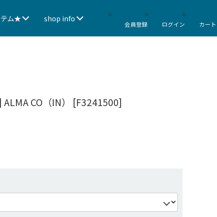
イテム★
shop info
会員登録
ログイン
カート
LMA CO（IN） [F3241500]