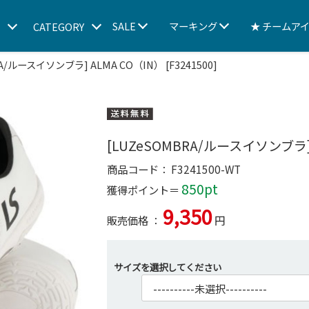
SALE
マーキング
★ チームア
D
CATEGORY
A/ルースイソンブラ] ALMA CO（IN） [F3241500]
[LUZeSOMBRA/ルースイソンブラ] A
商品コード：
F3241500-WT
850pt
獲得ポイント＝
9,350
販売価格 ：
円
サイズを選択してください