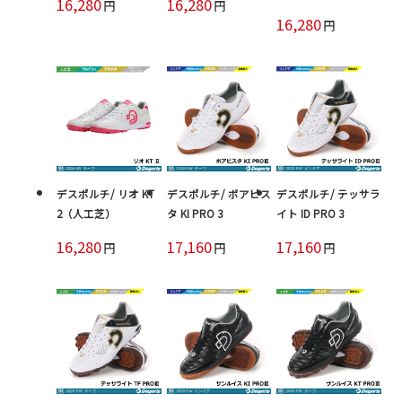
16,280
16,280
円
円
16,280
円
デスポルチ/ リオ KT
デスポルチ/ ボアビス
デスポルチ/ テッサラ
2（人工芝）
タ KI PRO 3
イト ID PRO 3
16,280
17,160
17,160
円
円
円