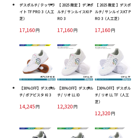
デスポルチ/ テッサラ
【 2025 限定 】デスポ
【 2025 限定 】デスポ
イト TF PRO 3（人工
ルチ/ サンルイスKI P
ルチ/ サンルイスKT P
芝）
RO 3
RO 3（人工芝）
17,160
17,160
17,160
円
円
円
【30％OFF】デスポル
【30％OFF】デスポル
【30％OFF】デスポル
チ/ ボアビスタ KI 3
チ/ リオ LL ID
チ/ リオ LL TF（人工
芝）
14,245
12,320
円
円
12,320
円