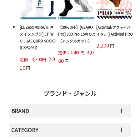
[LUZeSOMBRA/ルー
【30％OFF】[GEAR X
[Activital/アクティバ
スイソンブラ] CP W.
Pro] SOXPro Low Cut
イタル ] Activital PRO
O.L JACQURD SOCKS
（アンクルカット）
2,200
円
[L2252391]
3,0
定価：4,400円
2,3
定価：3,300円
80
円
10
円
ブランド・ジャンル
BRAND
CATEGORY