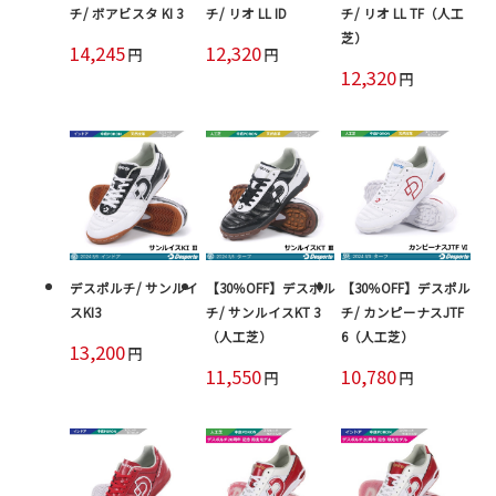
チ/ ボアビスタ KI 3
チ/ リオ LL ID
チ/ リオ LL TF（人工
芝）
14,245
12,320
円
円
12,320
円
デスポルチ/ サンルイ
【30％OFF】デスポル
【30％OFF】デスポル
スKI3
チ/ サンルイスKT 3
チ/ カンピーナスJTF
（人工芝）
6（人工芝）
13,200
円
11,550
10,780
円
円