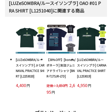
[LUZeSOMBRA/ルースイソンブラ] OAO #01 P
RA SHIRT [L1251040]に関連する商品
[LUZeSOMBRA/ルー
【30％OFF】[bonera/
[LUZeSOMBRA/ルー
スイソンブラ] Jr CAR
ボネーラ] 別注ジュニ
スイソンブラ] CARNA
NAVAL PRACTICE SHI
アドライTシャツ [BN
VAL PRACTICE SHIRT
RT [L2253020]
R-T175JR-LTD]
[L1253019]
4,400
2,6
4,950
円
定価：3,850円
円
95
円